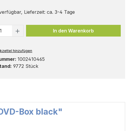
erfügbar, Lieferzeit: ca. 3-4 Tage
t Anzahl: Gib den gewünschten Wert ei
In den Warenkorb
kzettel hinzufügen
nummer:
1002410465
tand:
9772 Stück
-DVD-Box black"