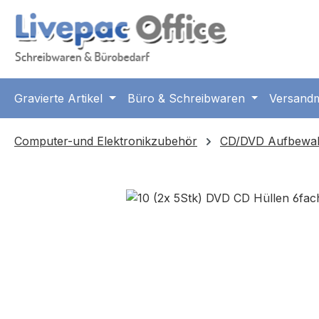
m Hauptinhalt springen
Zur Suche springen
Zur Hauptnavigation springen
Gravierte Artikel
Büro & Schreibwaren
Versandm
Computer-und Elektronikzubehör
CD/DVD Aufbewa
Bildergalerie überspringen