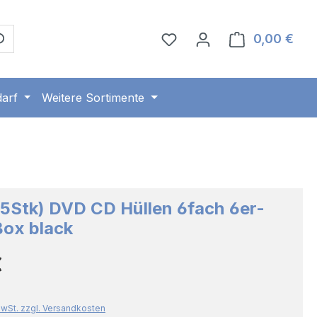
0,00 €
Ware
arf
Weitere Sortimente
 5Stk) DVD CD Hüllen 6fach 6er-
ox black
Preis:
€
 MwSt. zzgl. Versandkosten