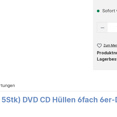
Sofort v
Produk
Zum Mer
Produkt
Lagerbes
rtungen
 5Stk) DVD CD Hüllen 6fach 6er