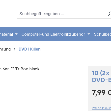
aterial
Computer-und Elektronikzubehör
Schulbed
hrung
DVD Hüllen
10 (2x
DVD-B
Regulärer 
7,99 
Preise inkl.