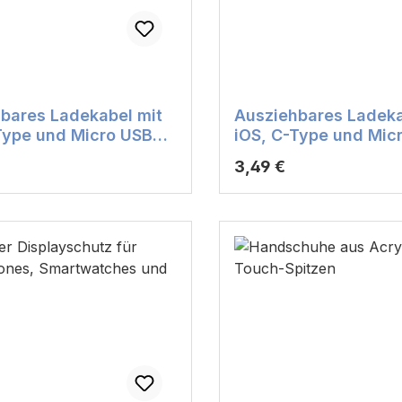
bares Ladekabel mit
Ausziehbares Ladeka
Type und Micro USB
iOS, C-Type und Mic
ss / Farbe: rot
Anschluss / Farbe: 
r Preis:
Regulärer Preis:
3,49 €