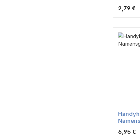
Reguläre
2,79 €
Handyha
Namens
Reguläre
6,95 €