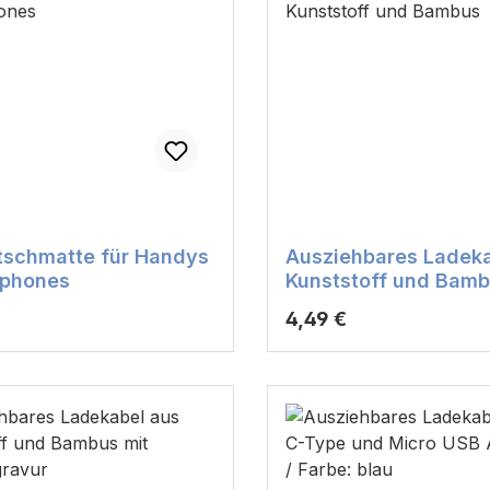
tschmatte für Handys
Ausziehbares Ladeka
tphones
Kunststoff und Bam
r Preis:
Regulärer Preis:
4,49 €