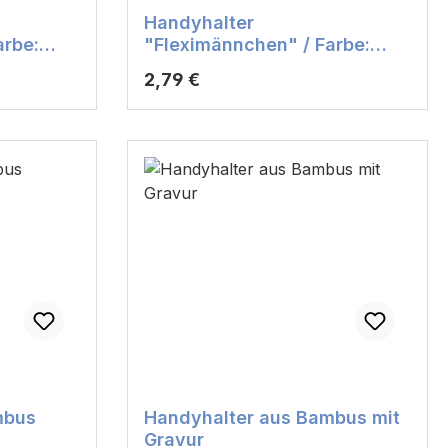
Handyhalter
arbe:
"Fleximännchen" / Farbe:
orange
Regulärer Preis:
2,79 €
mbus
Handyhalter aus Bambus mit
Gravur