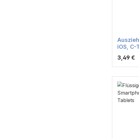
Auszieh
iOS, C-
Anschlu
Reguläre
3,49 €