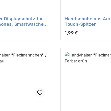
er Displayschutz für
Handschuhe aus Acry
hones, Smartwatches
Touch-Spitzen
lets
r Preis:
Regulärer Preis:
1,99 €