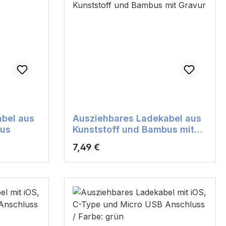
bel aus
Ausziehbares Ladekabel aus
bus
Kunststoff und Bambus mit
Gravur
Regulärer Preis:
7,49 €