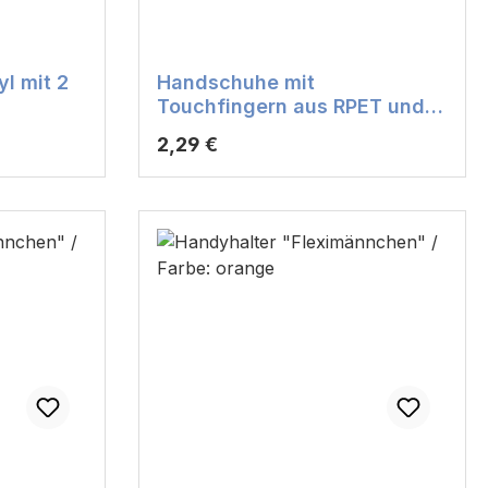
l mit 2
Handschuhe mit
Touchfingern aus RPET und
weichem Acryl
Regulärer Preis:
2,29 €