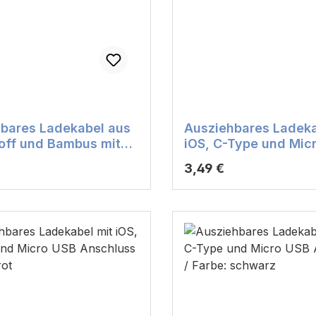
bares Ladekabel aus
Ausziehbares Ladeka
off und Bambus mit
iOS, C-Type und Mic
gravur
Anschluss / Farbe: b
r Preis:
Regulärer Preis:
3,49 €