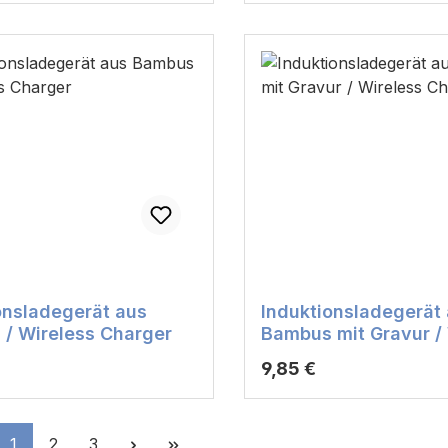
onsladegerät aus
Induktionsladegerät
/ Wireless Charger
Bambus mit Gravur /
Charger
r Preis:
Regulärer Preis:
9,85 €
Seite
Seite
Seite
1
2
3