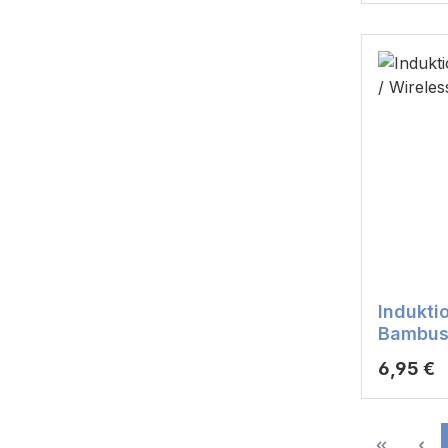
Indukti
Bambus 
Reguläre
6,95 €