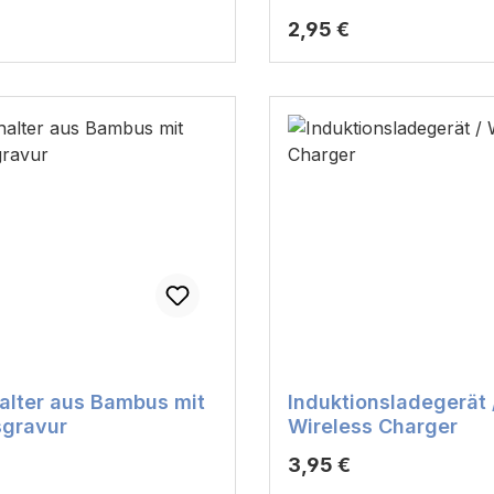
r Preis:
Regulärer Preis:
2,95 €
lter aus Bambus mit
Induktionsladegerät 
gravur
Wireless Charger
r Preis:
Regulärer Preis:
3,95 €