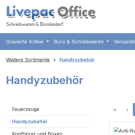
m Hauptinhalt springen
Zur Suche springen
Zur Hauptnavigation springen
Gravierte Artikel
Büro & Schreibwaren
Versandm
Weitere Sortimente
Handyzubehör
Handyzubehör
Feuerzeuge
Handyzubehör
Kopfhörer und Boxen