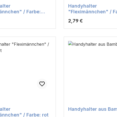
lter
Handyhalter
ännchen" / Farbe:
"Fleximännchen" / F
grün
r Preis:
Regulärer Preis:
2,79 €
lter
Handyhalter aus Ba
ännchen" / Farbe: rot