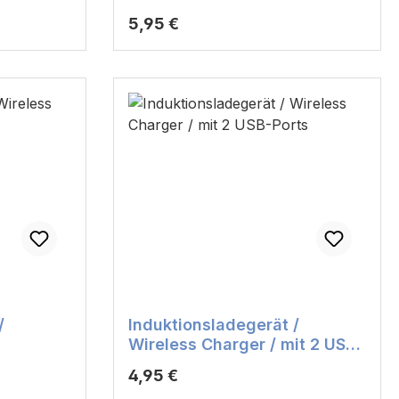
Regulärer Preis:
5,95 €
/
Induktionsladegerät /
Wireless Charger / mit 2 USB-
Ports
Regulärer Preis:
4,95 €