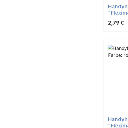
Handyha
"Flexim
blau
Reguläre
2,79 €
Handyha
"Flexim