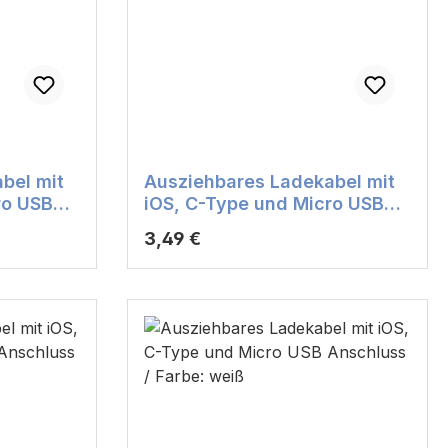
bel mit
Ausziehbares Ladekabel mit
ro USB
iOS, C-Type und Micro USB
lau
Anschluss / Farbe: grün
Regulärer Preis:
3,49 €