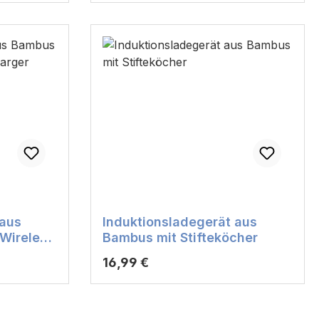
 aus
Induktionsladegerät aus
 Wireless
Bambus mit Stifteköcher
Regulärer Preis:
16,99 €