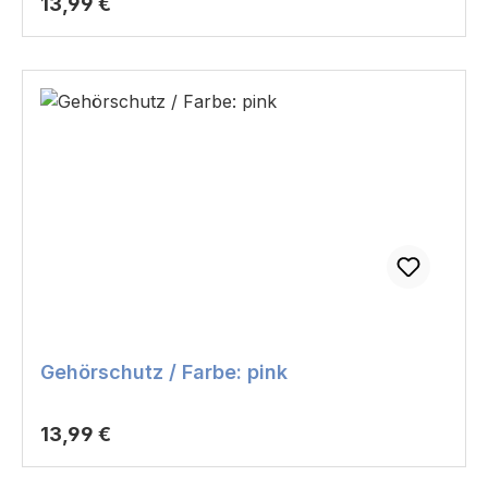
Regulärer Preis:
13,99 €
Gehörschutz / Farbe: pink
Regulärer Preis:
13,99 €