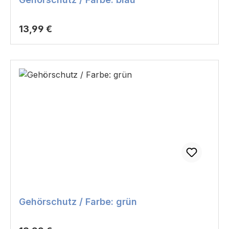
Regulärer Preis:
13,99 €
Gehörschutz / Farbe: grün