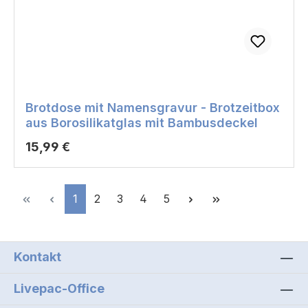
Brotdose mit Namensgravur - Brotzeitbox
aus Borosilikatglas mit Bambusdeckel
Regulärer Preis:
15,99 €
Seite
Seite
Seite
Seite
Seite
1
2
3
4
5
Kontakt
Livepac-Office