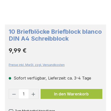
10 Briefblöcke Briefblock blanco
DIN A4 Schreibblock
Regulärer Preis:
9,99 €
Preise inkl. MwSt. zzgl. Versandkosten
Sofort verfügbar, Lieferzeit: ca. 3-4 Tage
Produkt Anzahl: Gib den gewünschten 
In den Warenkorb
Zum Merkzettel hinzufügen