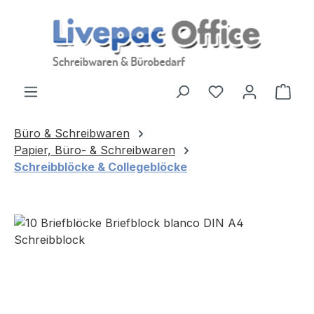
Zum Hauptinhalt springen
Ware
Büro & Schreibwaren
Papier, Büro- & Schreibwaren
Schreibblöcke & Collegeblöcke
Bildergalerie überspringen