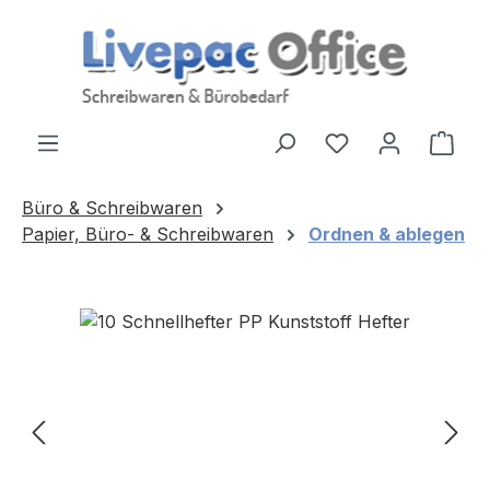
Zum Hauptinhalt springen
Ware
Büro & Schreibwaren
Papier, Büro- & Schreibwaren
Ordnen & ablegen
Bildergalerie überspringen