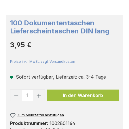
100 Dokumententaschen
Lieferscheintaschen DIN lang
Regulärer Preis:
3,95 €
Preise inkl. MwSt. zzgl. Versandkosten
Sofort verfügbar, Lieferzeit: ca. 3-4 Tage
Produkt Anzahl: Gib den gewünschten 
In den Warenkorb
Zum Merkzettel hinzufügen
Produktnummer:
1002801164