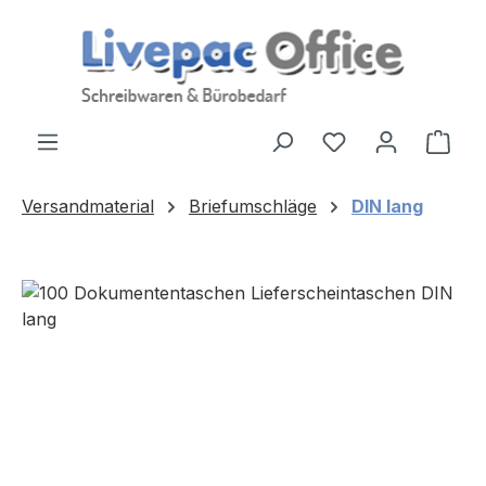
Zum Hauptinhalt springen
Ware
Versandmaterial
Briefumschläge
DIN lang
Bildergalerie überspringen