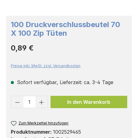
100 Druckverschlussbeutel 70
X 100 Zip Tüten
Regulärer Preis:
0,89 €
Preise inkl. MwSt. zzgl. Versandkosten
Sofort verfügbar, Lieferzeit: ca. 3-4 Tage
Produkt Anzahl: Gib den gewünschten 
In den Warenkorb
Zum Merkzettel hinzufügen
Produktnummer:
1002529465