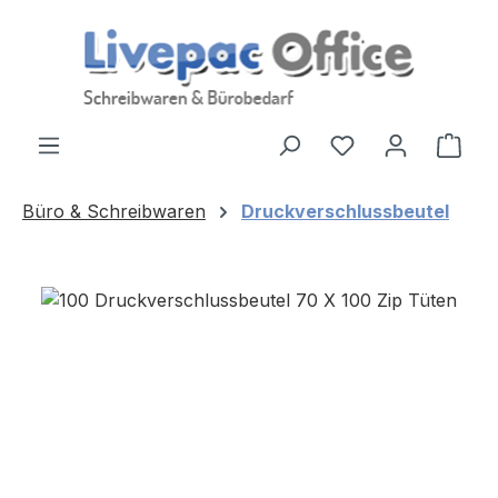
Zum Hauptinhalt springen
Ware
Büro & Schreibwaren
Druckverschlussbeutel
Bildergalerie überspringen