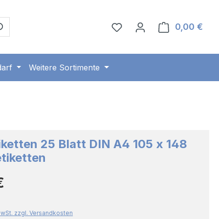
0,00 €
Ware
arf
Weitere Sortimente
iketten 25 Blatt DIN A4 105 x 148
tiketten
Preis:
€
 MwSt. zzgl. Versandkosten