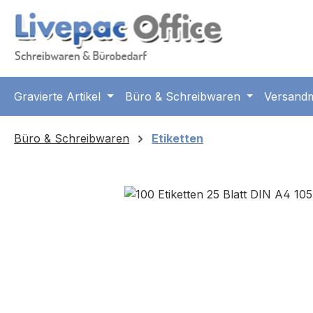
m Hauptinhalt springen
Zur Suche springen
Zur Hauptnavigation springen
Gravierte Artikel
Büro & Schreibwaren
Versandm
Büro & Schreibwaren
Etiketten
Bildergalerie überspringen