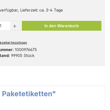
erfügbar, Lieferzeit: ca. 3-4 Tage
t Anzahl: Gib den gewünschten Wert ei
In den Warenkorb
kzettel hinzufügen
nummer:
1000976675
tand:
99905 Stück
8 Paketetiketten"