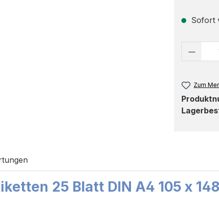
Sofort v
Produk
Zum Mer
Produkt
Lagerbes
rtungen
ketten 25 Blatt DIN A4 105 x 14