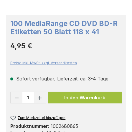
100 MediaRange CD DVD BD-R
Etiketten 50 Blatt 118 x 41
Regulärer Preis:
4,95 €
Preise inkl. MwSt. zzgl. Versandkosten
Sofort verfügbar, Lieferzeit: ca. 3-4 Tage
Produkt Anzahl: Gib den gewünschten 
In den Warenkorb
Zum Merkzettel hinzufügen
Produktnummer:
1002680865