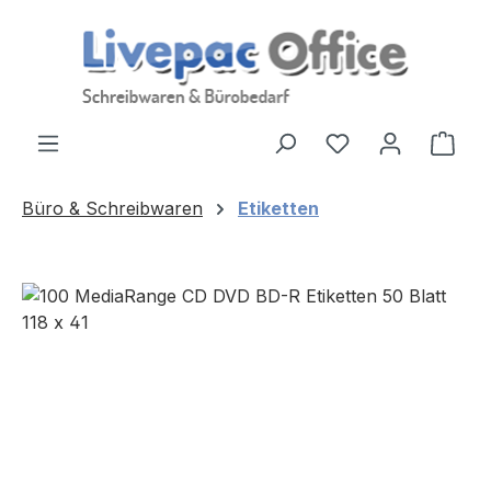
Zum Hauptinhalt springen
Ware
Büro & Schreibwaren
Etiketten
Bildergalerie überspringen