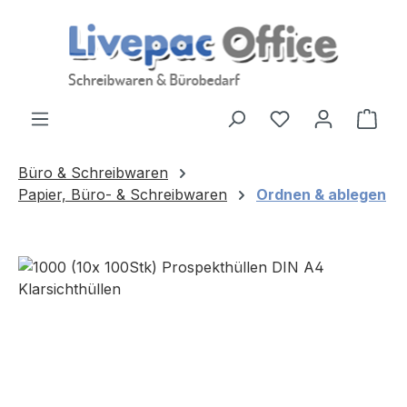
Zum Hauptinhalt springen
Ware
Büro & Schreibwaren
Papier, Büro- & Schreibwaren
Ordnen & ablegen
Bildergalerie überspringen