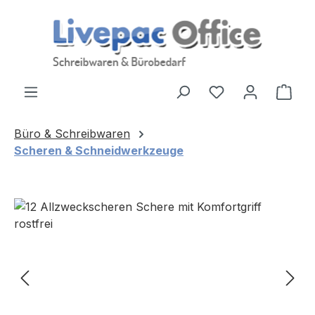
Zum Hauptinhalt springen
Ware
Büro & Schreibwaren
Scheren & Schneidwerkzeuge
Bildergalerie überspringen