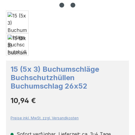
15 (5x 3) Buchumschläge
Buchschutzhüllen
Buchumschlag 26x52
Regulärer Preis:
10,94 €
Preise inkl. MwSt. zzgl. Versandkosten
Sofort verfügbar, Lieferzeit: ca. 3-4 Tage