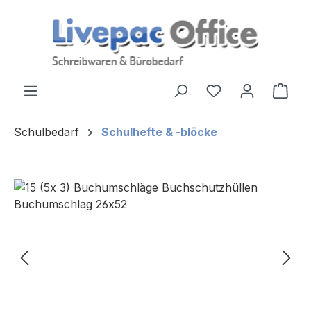
Zum Hauptinhalt springen
Ware
Schulbedarf
Schulhefte & -blöcke
Bildergalerie überspringen