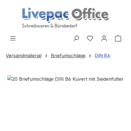
Zum Hauptinhalt springen
Ware
Versandmaterial
Briefumschläge
DIN B6
Bildergalerie überspringen