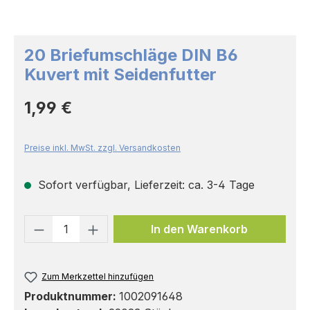
20 Briefumschläge DIN B6
Kuvert mit Seidenfutter
Regulärer Preis:
1,99 €
Preise inkl. MwSt. zzgl. Versandkosten
Sofort verfügbar, Lieferzeit: ca. 3-4 Tage
Produkt Anzahl: Gib den gewünschten 
In den Warenkorb
Zum Merkzettel hinzufügen
Produktnummer:
1002091648