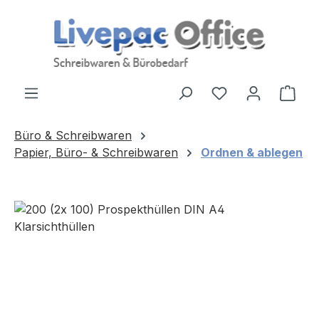
Zum Hauptinhalt springen
Ware
Büro & Schreibwaren
Papier, Büro- & Schreibwaren
Ordnen & ablegen
Bildergalerie überspringen