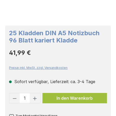
25 Kladden DIN A5 Notizbuch
96 Blatt kariert Kladde
Regulärer Preis:
41,99 €
Preise inkl. MwSt. zzgl. Versandkosten
Sofort verfügbar, Lieferzeit: ca. 3-4 Tage
Produkt Anzahl: Gib den gewünschten 
In den Warenkorb
Zum Merkzettel hinzufügen