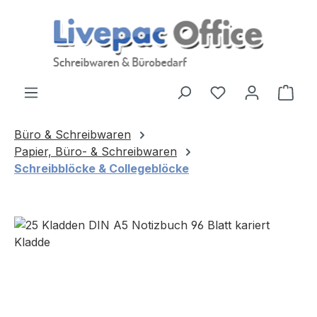
Zum Hauptinhalt springen
Ware
Büro & Schreibwaren
Papier, Büro- & Schreibwaren
Schreibblöcke & Collegeblöcke
Bildergalerie überspringen