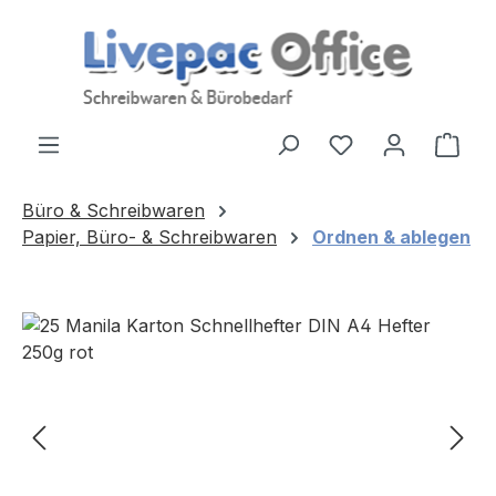
Zum Hauptinhalt springen
Ware
Büro & Schreibwaren
Papier, Büro- & Schreibwaren
Ordnen & ablegen
Bildergalerie überspringen