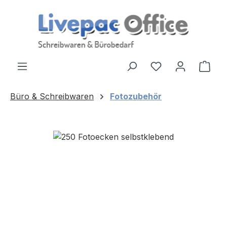
Zum Hauptinhalt springen
Ware
Büro & Schreibwaren
Fotozubehör
Bildergalerie überspringen