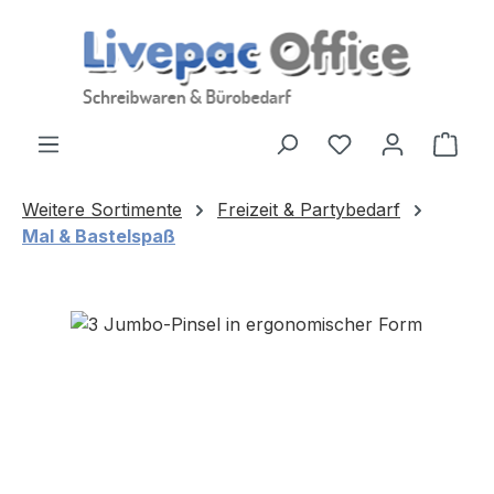
Zum Hauptinhalt springen
Ware
Weitere Sortimente
Freizeit & Partybedarf
Mal & Bastelspaß
Bildergalerie überspringen