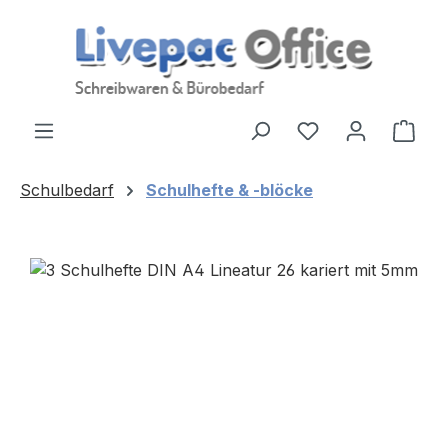
Zum Hauptinhalt springen
Ware
Schulbedarf
Schulhefte & -blöcke
Bildergalerie überspringen