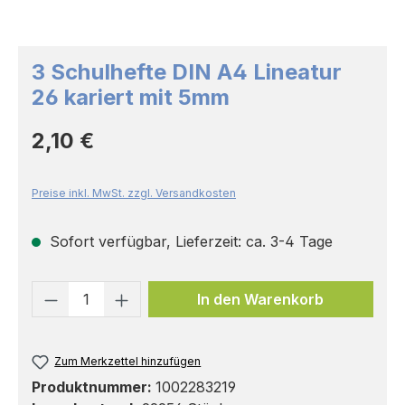
3 Schulhefte DIN A4 Lineatur
26 kariert mit 5mm
Regulärer Preis:
2,10 €
Preise inkl. MwSt. zzgl. Versandkosten
Sofort verfügbar, Lieferzeit: ca. 3-4 Tage
Produkt Anzahl: Gib den gewünschten 
In den Warenkorb
Zum Merkzettel hinzufügen
Produktnummer:
1002283219