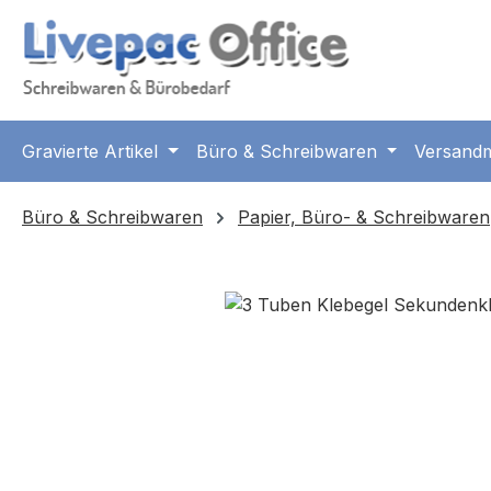
m Hauptinhalt springen
Zur Suche springen
Zur Hauptnavigation springen
Gravierte Artikel
Büro & Schreibwaren
Versandm
Büro & Schreibwaren
Papier, Büro- & Schreibwaren
Bildergalerie überspringen