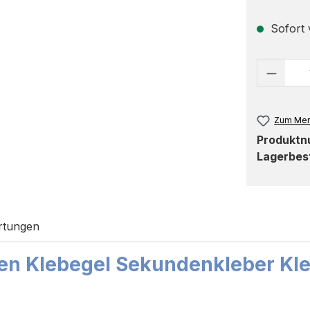
Sofort v
Produk
Zum Mer
Produkt
Lagerbes
rtungen
en Klebegel Sekundenkleber Kle