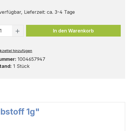
erfügbar, Lieferzeit: ca. 3-4 Tage
t Anzahl: Gib den gewünschten Wert ei
In den Warenkorb
kzettel hinzufügen
nummer:
1004657947
tand:
1 Stück
bstoff 1g"