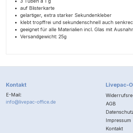
3 Tuben á 1 g
auf Blisterkarte
gelartiger, extra starker Sekundenkleber
klebt tropffrei und sekundenschnell auch senkre
geeignet für alle Materialien incl. Glas mit Aus
Versandgewicht: 25g
Kontakt
Livepac-O
E-Mail:
Widerrufsre
info@livepac-office.de
AGB
Datenschut
Impressum
Kontakt