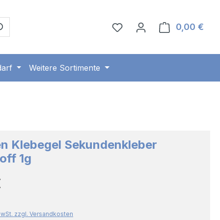
0,00 €
Ware
arf
Weitere Sortimente
n Klebegel Sekundenkleber
off 1g
Preis:
€
 MwSt. zzgl. Versandkosten