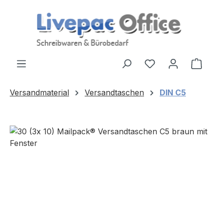
Zum Hauptinhalt springen
Ware
Versandmaterial
Versandtaschen
DIN C5
Bildergalerie überspringen