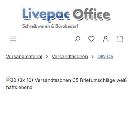
Zum Hauptinhalt springen
Ware
Versandmaterial
Versandtaschen
DIN C5
Bildergalerie überspringen