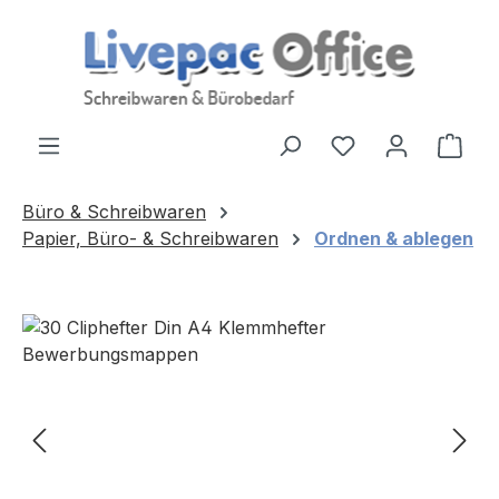
Zum Hauptinhalt springen
Ware
Büro & Schreibwaren
Papier, Büro- & Schreibwaren
Ordnen & ablegen
Bildergalerie überspringen