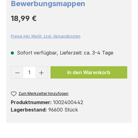
Bewerbungsmappen
Regulärer Preis:
18,99 €
Preise inkl. MwSt. zzgl. Versandkosten
Sofort verfügbar, Lieferzeit: ca. 3-4 Tage
Produkt Anzahl: Gib den gewünschten 
In den Warenkorb
Zum Merkzettel hinzufügen
Produktnummer:
1002400442
Lagerbestand:
96600 Stück