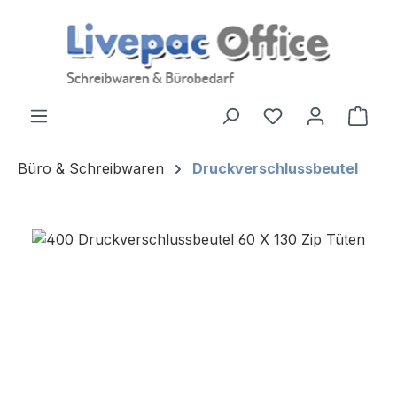
Zum Hauptinhalt springen
Ware
Büro & Schreibwaren
Druckverschlussbeutel
Bildergalerie überspringen