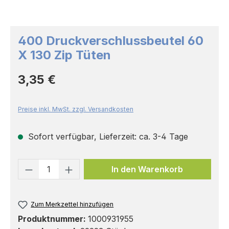
400 Druckverschlussbeutel 60
X 130 Zip Tüten
Regulärer Preis:
3,35 €
Preise inkl. MwSt. zzgl. Versandkosten
Sofort verfügbar, Lieferzeit: ca. 3-4 Tage
Produkt Anzahl: Gib den gewünschten 
In den Warenkorb
Zum Merkzettel hinzufügen
Produktnummer:
1000931955