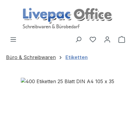
Zum Hauptinhalt springen
Ware
Büro & Schreibwaren
Etiketten
Bildergalerie überspringen