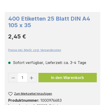
400 Etiketten 25 Blatt DIN A4
105 x 35
Regulärer Preis:
2,45 €
Preise inkl. MwSt. zzgl. Versandkosten
Sofort verfügbar, Lieferzeit: ca. 3-4 Tage
Produkt Anzahl: Gib den gewünschten 
In den Warenkorb
Zum Merkzettel hinzufügen
Produktnummer:
1000976683