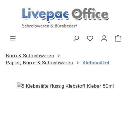
Zum Hauptinhalt springen
Ware
Büro & Schreibwaren
Papier, Büro- & Schreibwaren
Klebemittel
Bildergalerie überspringen