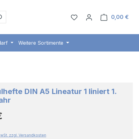
0,00 €
Ware
arf
Weitere Sortimente
lhefte DIN A5 Lineatur 1 liniert 1.
ahr
Preis:
€
 MwSt. zzgl. Versandkosten