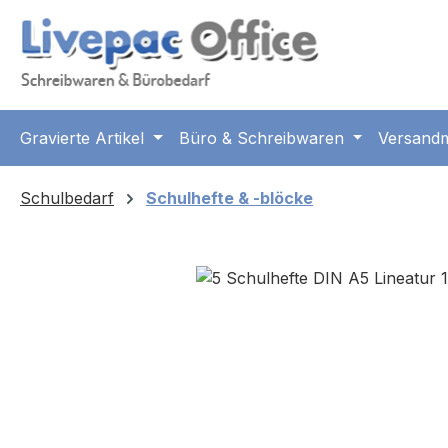
m Hauptinhalt springen
Zur Suche springen
Zur Hauptnavigation springen
Gravierte Artikel
Büro & Schreibwaren
Versandm
Schulbedarf
Schulhefte & -blöcke
Bildergalerie überspringen