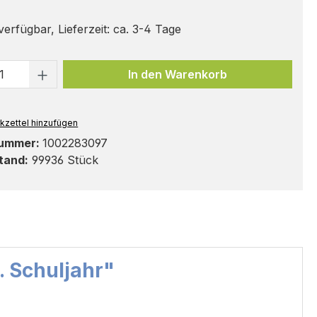
erfügbar, Lieferzeit: ca. 3-4 Tage
t Anzahl: Gib den gewünschten Wert ei
In den Warenkorb
kzettel hinzufügen
nummer:
1002283097
tand:
99936 Stück
. Schuljahr"