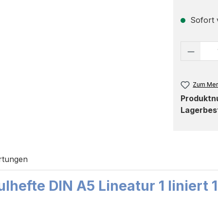
Sofort v
Produk
Zum Mer
Produkt
Lagerbes
rtungen
hefte DIN A5 Lineatur 1 liniert 1