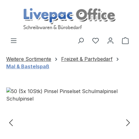
Zum Hauptinhalt springen
Ware
Weitere Sortimente
Freizeit & Partybedarf
Mal & Bastelspaß
Bildergalerie überspringen