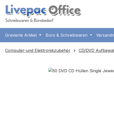
m Hauptinhalt springen
Zur Suche springen
Zur Hauptnavigation springen
Gravierte Artikel
Büro & Schreibwaren
Versandm
Computer-und Elektronikzubehör
CD/DVD Aufbewa
Bildergalerie überspringen