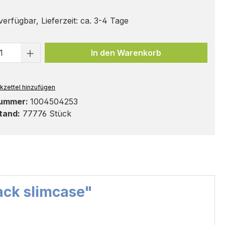
erfügbar, Lieferzeit: ca. 3-4 Tage
t Anzahl: Gib den gewünschten Wert ei
In den Warenkorb
kzettel hinzufügen
nummer:
1004504253
tand:
77776 Stück
ack slimcase"