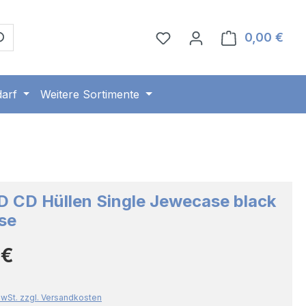
0,00 €
Ware
arf
Weitere Sortimente
 CD Hüllen Single Jewecase black
se
Preis:
 €
 MwSt. zzgl. Versandkosten