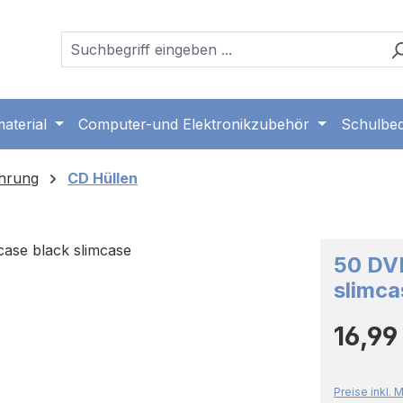
aterial
Computer-und Elektronikzubehör
Schulbed
hrung
CD Hüllen
50 DVD
slimca
Regulärer 
16,99
Preise inkl.