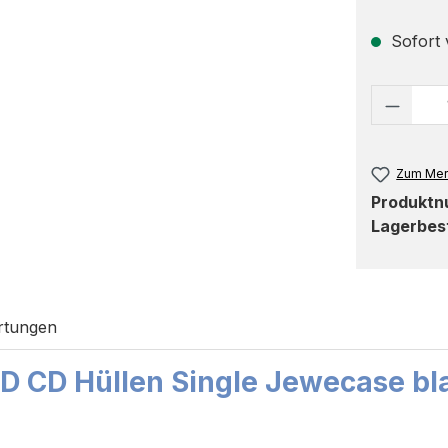
Sofort v
Produk
Zum Mer
Produkt
Lagerbes
rtungen
D CD Hüllen Single Jewecase bl