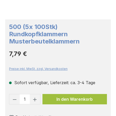
500 (5x 100Stk)
Rundkopfklammern
Musterbeutelklammern
Regulärer Preis:
7,79 €
Preise inkl. MwSt. zzgl. Versandkosten
Sofort verfügbar, Lieferzeit: ca. 3-4 Tage
Produkt Anzahl: Gib den gewünschten 
In den Warenkorb