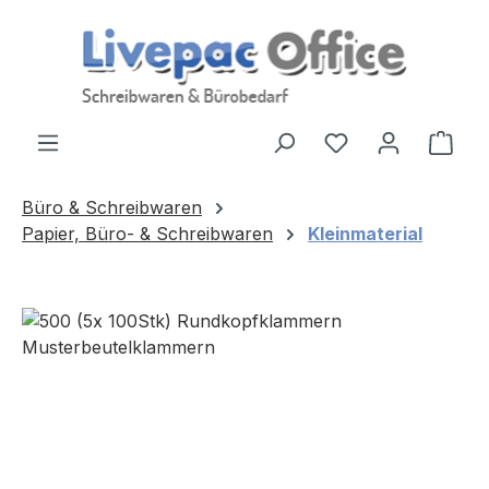
Zum Hauptinhalt springen
Ware
Büro & Schreibwaren
Papier, Büro- & Schreibwaren
Kleinmaterial
Bildergalerie überspringen