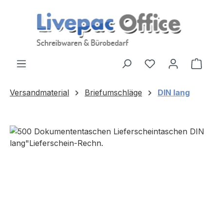
Zum Hauptinhalt springen
Ware
Versandmaterial
Briefumschläge
DIN lang
Bildergalerie überspringen