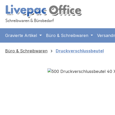
m Hauptinhalt springen
Zur Suche springen
Zur Hauptnavigation springen
Gravierte Artikel
Büro & Schreibwaren
Versandm
Büro & Schreibwaren
Druckverschlussbeutel
Bildergalerie überspringen