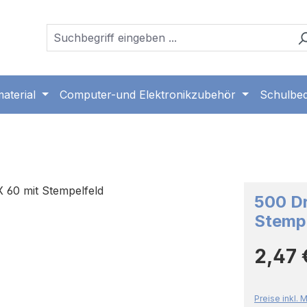
aterial
Computer-und Elektronikzubehör
Schulbed
500 Dr
Stempe
Regulärer 
2,47 
Preise inkl.