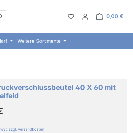
0,00 €
Ware
arf
Weitere Sortimente
uckverschlussbeutel 40 X 60 mit
lfeld
Preis:
€
 MwSt. zzgl. Versandkosten