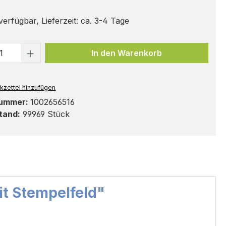
erfügbar, Lieferzeit: ca. 3-4 Tage
t Anzahl: Gib den gewünschten Wert ei
In den Warenkorb
kzettel hinzufügen
nummer:
1002656516
tand:
99969 Stück
it Stempelfeld"