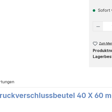
Sofort v
Produk
Zum Mer
Produkt
Lagerbes
rtungen
ruckverschlussbeutel 40 X 60 m