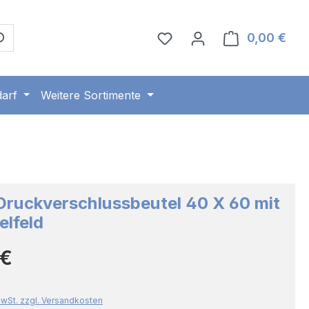
0,00 €
Ware
arf
Weitere Sortimente
ruckverschlussbeutel 40 X 60 mit
lfeld
Preis:
 €
 MwSt. zzgl. Versandkosten