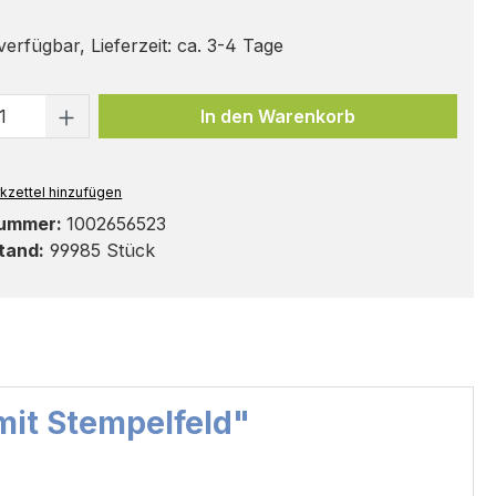
erfügbar, Lieferzeit: ca. 3-4 Tage
t Anzahl: Gib den gewünschten Wert ei
In den Warenkorb
kzettel hinzufügen
nummer:
1002656523
tand:
99985 Stück
mit Stempelfeld"