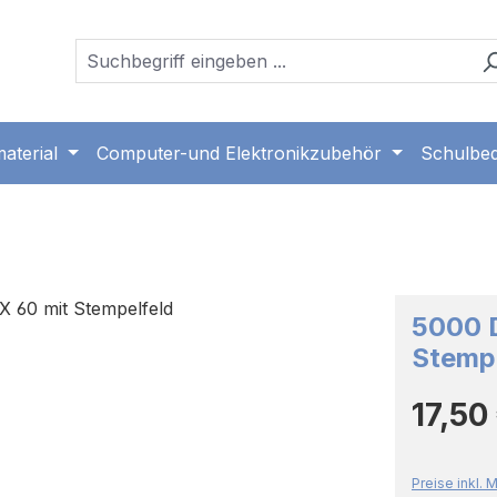
aterial
Computer-und Elektronikzubehör
Schulbed
5000 D
Stempe
Regulärer 
17,50
Preise inkl.