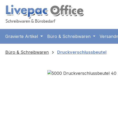
m Hauptinhalt springen
Zur Suche springen
Zur Hauptnavigation springen
Gravierte Artikel
Büro & Schreibwaren
Versandm
Büro & Schreibwaren
Druckverschlussbeutel
Bildergalerie überspringen