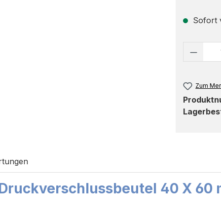
Sofort v
Produk
Zum Mer
Produkt
Lagerbes
rtungen
Druckverschlussbeutel 40 X 60 