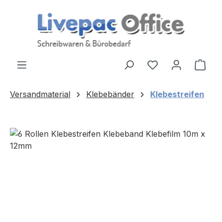
Zum Hauptinhalt springen
Ware
Versandmaterial
Klebebänder
Klebestreifen
Bildergalerie überspringen