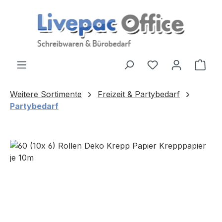
Zum Hauptinhalt springen
Ware
Weitere Sortimente
Freizeit & Partybedarf
Partybedarf
Bildergalerie überspringen