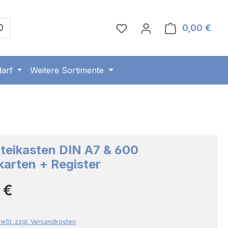
0,00 €
Ware
arf
Weitere Sortimente
teikasten DIN A7 & 600
karten + Register
Preis:
 €
 MwSt. zzgl. Versandkosten