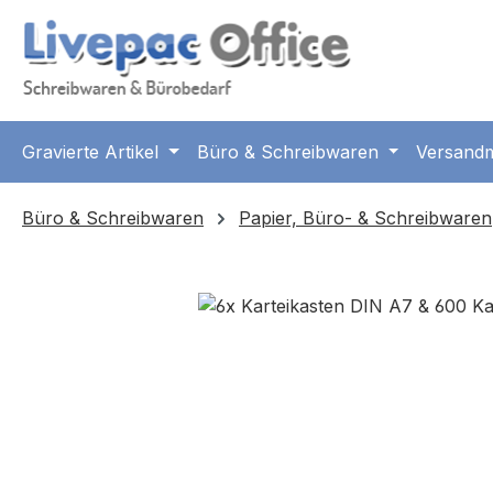
m Hauptinhalt springen
Zur Suche springen
Zur Hauptnavigation springen
Gravierte Artikel
Büro & Schreibwaren
Versandm
Büro & Schreibwaren
Papier, Büro- & Schreibwaren
Bildergalerie überspringen