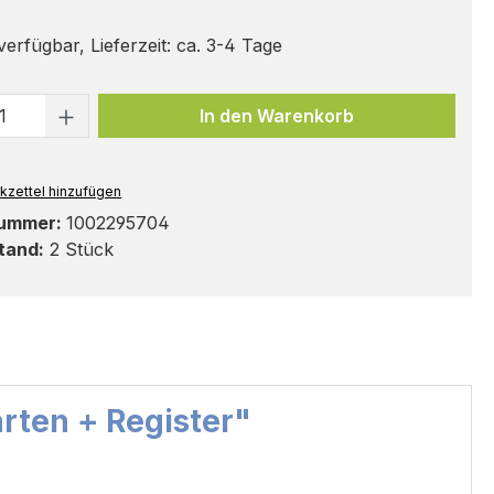
erfügbar, Lieferzeit: ca. 3-4 Tage
t Anzahl: Gib den gewünschten Wert ei
In den Warenkorb
kzettel hinzufügen
nummer:
1002295704
tand:
2 Stück
rten + Register"