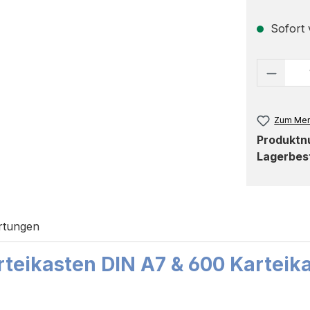
Sofort v
Produk
Zum Mer
Produkt
Lagerbes
rtungen
teikasten DIN A7 & 600 Karteika