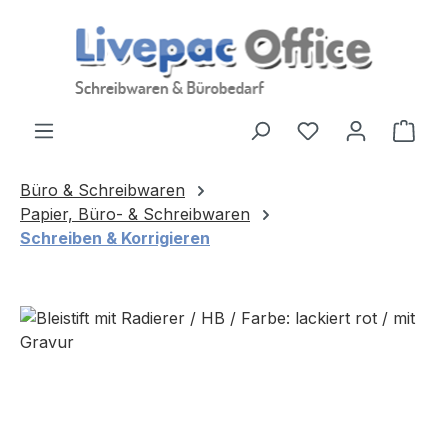
Zum Hauptinhalt springen
Ware
Büro & Schreibwaren
Papier, Büro- & Schreibwaren
Schreiben & Korrigieren
Bildergalerie überspringen