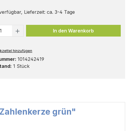
erfügbar, Lieferzeit: ca. 3-4 Tage
t Anzahl: Gib den gewünschten Wert ei
In den Warenkorb
kzettel hinzufügen
nummer:
1014242419
tand:
1 Stück
 Zahlenkerze grün"