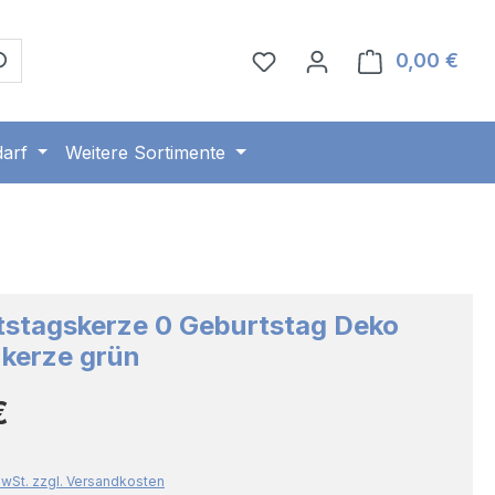
0,00 €
Ware
arf
Weitere Sortimente
tstagskerze 0 Geburtstag Deko
kerze grün
Preis:
€
 MwSt. zzgl. Versandkosten