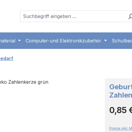
aterial
Computer-und Elektronikzubehör
Schulbed
bedarf
Gebur
Zahlen
Regulärer 
0,85 
Preise inkl.