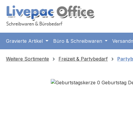
m Hauptinhalt springen
Zur Suche springen
Zur Hauptnavigation springen
Gravierte Artikel
Büro & Schreibwaren
Versandm
Weitere Sortimente
Freizeit & Partybedarf
Party
Bildergalerie überspringen