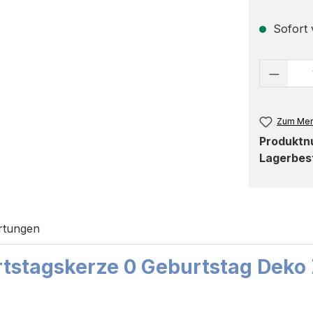
Sofort v
Produk
Zum Mer
Produkt
Lagerbes
rtungen
tstagskerze 0 Geburtstag Deko