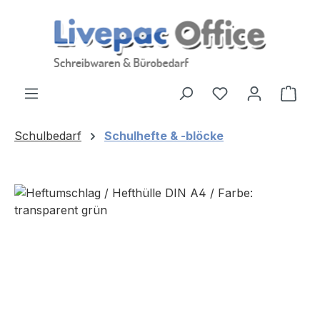
Zum Hauptinhalt springen
Ware
Schulbedarf
Schulhefte & -blöcke
Bildergalerie überspringen