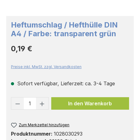
Heftumschlag / Hefthülle DIN
A4 / Farbe: transparent grün
Regulärer Preis:
0,19 €
Preise inkl. MwSt. zzgl. Versandkosten
Sofort verfügbar, Lieferzeit: ca. 3-4 Tage
Produkt Anzahl: Gib den gewünschten 
In den Warenkorb
Zum Merkzettel hinzufügen
Produktnummer:
1028030293