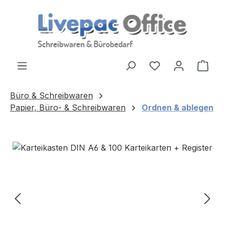
Zum Hauptinhalt springen
Ware
Büro & Schreibwaren
Papier, Büro- & Schreibwaren
Ordnen & ablegen
Bildergalerie überspringen