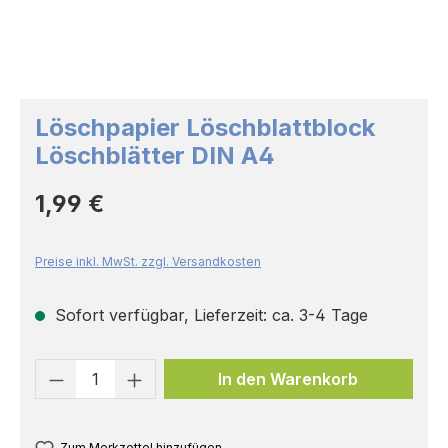
Löschpapier Löschblattblock
Löschblätter DIN A4
Regulärer Preis:
1,99 €
Preise inkl. MwSt. zzgl. Versandkosten
Sofort verfügbar, Lieferzeit: ca. 3-4 Tage
Produkt Anzahl: Gib den gewünschten 
In den Warenkorb
Zum Merkzettel hinzufügen