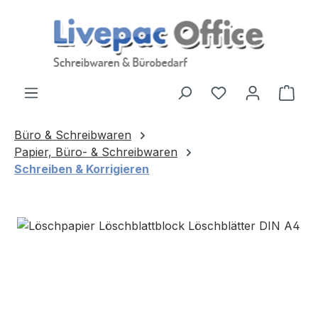
Zum Hauptinhalt springen
Ware
Büro & Schreibwaren
Papier, Büro- & Schreibwaren
Schreiben & Korrigieren
Bildergalerie überspringen