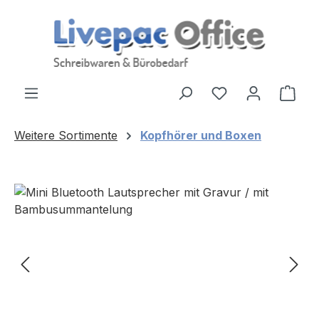
Zum Hauptinhalt springen
Ware
Weitere Sortimente
Kopfhörer und Boxen
Bildergalerie überspringen