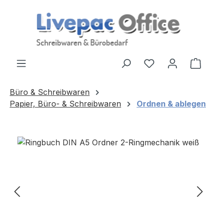
Zum Hauptinhalt springen
Ware
Büro & Schreibwaren
Papier, Büro- & Schreibwaren
Ordnen & ablegen
Bildergalerie überspringen