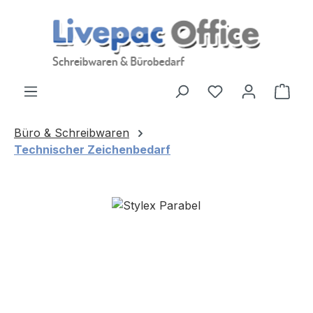
Zum Hauptinhalt springen
Ware
Büro & Schreibwaren
Technischer Zeichenbedarf
Bildergalerie überspringen