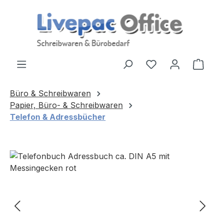
Zum Hauptinhalt springen
Ware
Büro & Schreibwaren
Papier, Büro- & Schreibwaren
Telefon & Adressbücher
Bildergalerie überspringen