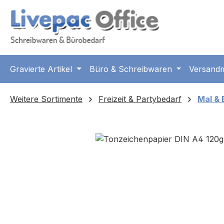
m Hauptinhalt springen
Zur Suche springen
Zur Hauptnavigation springen
Gravierte Artikel
Büro & Schreibwaren
Versandm
Weitere Sortimente
Freizeit & Partybedarf
Mal & 
Bildergalerie überspringen