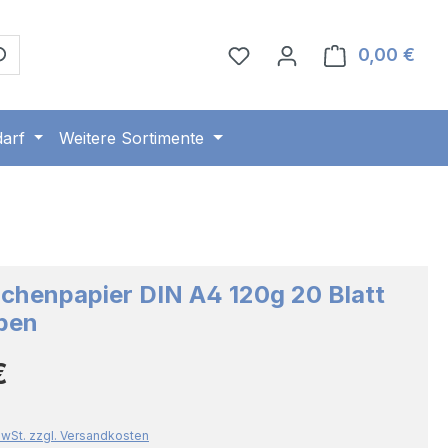
0,00 €
Ware
arf
Weitere Sortimente
chenpapier DIN A4 120g 20 Blatt
ben
Preis:
€
 MwSt. zzgl. Versandkosten