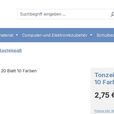
aterial
Computer-und Elektronikzubehör
Schulbed
Bastelspaß
Tonzei
10 Far
Regulärer 
2,75 
Preise inkl.