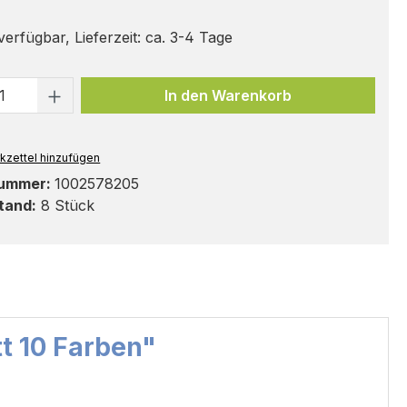
erfügbar, Lieferzeit: ca. 3-4 Tage
t Anzahl: Gib den gewünschten Wert ei
In den Warenkorb
kzettel hinzufügen
nummer:
1002578205
tand:
8 Stück
t 10 Farben"