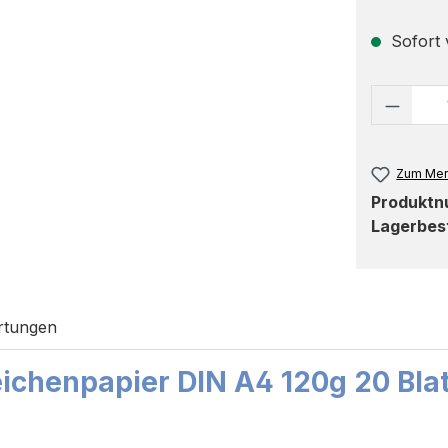
Sofort v
Produk
Zum Mer
Produkt
Lagerbes
rtungen
ichenpapier DIN A4 120g 20 Blat