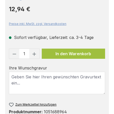
Regulärer Preis:
12,94 €
Preise inkl. MwSt. zzgl. Versandkosten
Sofort verfügbar, Lieferzeit: ca. 3-4 Tage
Produkt Anzahl: Gib den gewünschten 
In den Warenkorb
Ihre Wunschgravur
Zum Merkzettel hinzufügen
Produktnummer:
1051688964