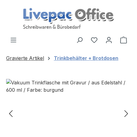
Zum Hauptinhalt springen
Ware
Gravierte Artikel
Trinkbehälter + Brotdosen
Bildergalerie überspringen