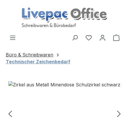
Zum Hauptinhalt springen
Ware
Büro & Schreibwaren
Technischer Zeichenbedarf
Bildergalerie überspringen