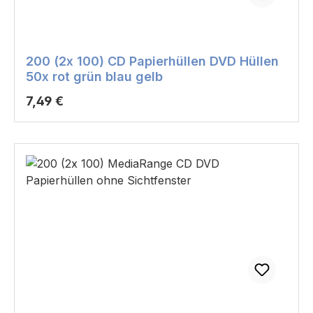
200 (2x 100) CD Papierhüllen DVD Hüllen
50x rot grün blau gelb
Regulärer Preis:
7,49 €