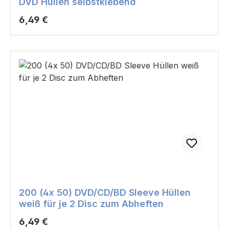
DVD Hüllen selbstklebend
Regulärer Preis:
6,49 €
200 (4x 50) DVD/CD/BD Sleeve Hüllen
weiß für je 2 Disc zum Abheften
Regulärer Preis:
6,49 €