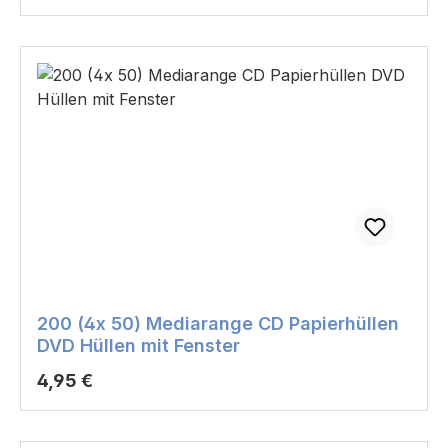
200 (4x 50) Mediarange CD Papierhüllen
DVD Hüllen mit Fenster
Regulärer Preis:
4,95 €