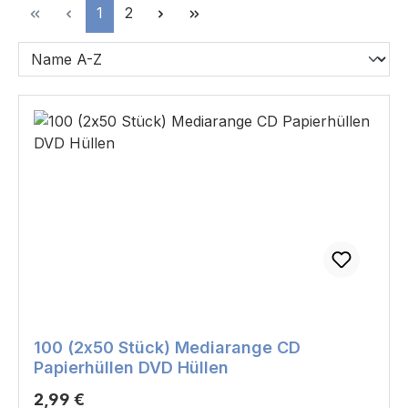
Seite
Seite
1
2
100 (2x50 Stück) Mediarange CD
Papierhüllen DVD Hüllen
Regulärer Preis:
2,99 €