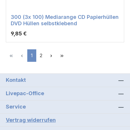
300 (3x 100) Mediarange CD Papierhüllen
DVD Hüllen selbstklebend
Regulärer Preis:
9,85 €
Seite
Seite
1
2
Kontakt
Livepac-Office
Service
Vertrag widerrufen